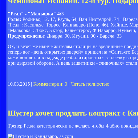
Чемпионат Испании. 12-й тур. Подаро
"Реал" - "Мальорка" 4:3
Голы:
Робиньо, 12, 17, Рауль, 64, Ван Нистелрой, 74 - Варела 
"Реал": Касильяс, Торрес, Каннаваро (Пепе, 46), Хайнце, Мар
"Мальорка": Люкс, Эктор, Бальестерос, Ф.Наварро, Нуньеш, Ва
Предупреждены:
Диарра, 90, Игуаин, 90 - Варела, 33
Ох, и везет же нынче жителям столицы на зрелищные поеди
теперь вот «день открытых дверей» пришел на «Сантьяго Бе
кожи вон лезли в надежде реабилитироваться за осечку в пр
при дырявой обороне. А ведь защитники «сливочных» стали 
10.03.2015 |
Комментарии: 0
|
Читать полностью
Шустер хочет продлить контракт с К
Тренер Реала категорически не желает, чтобы Фабио покидал