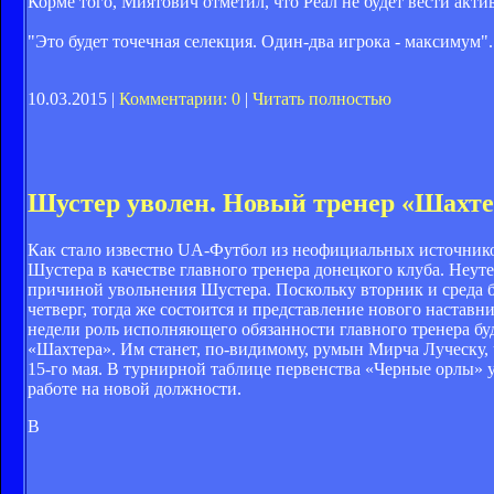
Корме того, Миятович отметил, что Реал не будет вести акт
"Это будет точечная селекция. Один-два игрока - максимум".
10.03.2015 |
Комментарии: 0
|
Читать полностью
Шустер уволен. Новый тренер «Шахте
Как стало известно UA-Футбол из неофициальных источнико
Шустера в качестве главного тренера донецкого клуба. Неу
причиной увольнения Шустера. Поскольку вторник и среда 
четверг, тогда же состоится и представление нового наста
недели роль исполняющего обязанности главного тренера бу
«Шахтера». Им станет, по-видимому, румын Мирча Луческу,
15-го мая. В турнирной таблице первенства «Черные орлы» у
работе на новой должности.
В