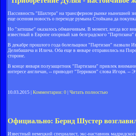
"Приобретение Дуляя - настойчивое 
Пассивность "Шахтера" на трансферном рынке нынешней зи
еще осенняя новость о переходе румына Стойкана да покупка
Но "затишье" оказалось обманчивым. В момент, когда все в
известный в Европе опорный хав белградского "Партизана" 
В декабре прошлого года болельщики "Партизан" назвали И
Делибашича и Илича. Оба еще в январе отправились на Пирен
стороне.
В конце января полузащитник "Партизана" привлек внимани
интересе англичан, -- приводит "Террикон" слова Игоря. -- 
10.03.2015 |
Комментарии: 0
|
Читать полностью
Официально: Бернд Шустер возглави
Известный немецкий специалист, экс-наставник мадридского