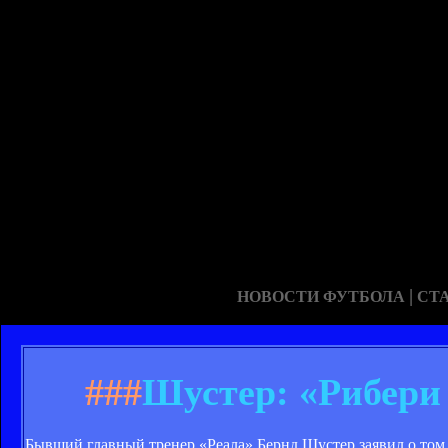
|
НОВОСТИ ФУТБОЛА
СТ
###
Шустер: «Рибери 
Бывший главный тренер «Реала» Бернд Шустер заявил о том,