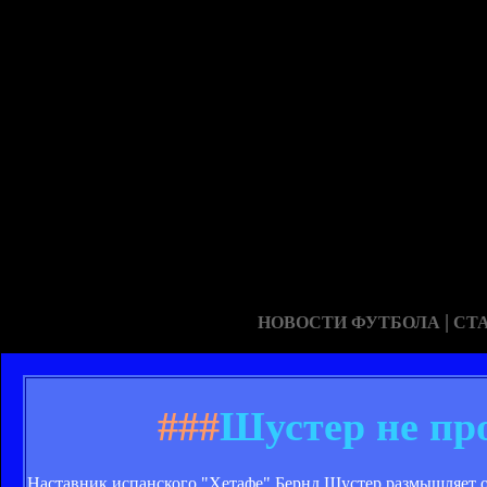
|
НОВОСТИ ФУТБОЛА
СТ
###
Шустер не пр
Наставник испанского "Хетафе" Бернд Шустер размышляет о